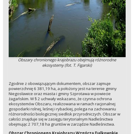
Obszary chronionego krajobrazu obejmują różnorodne
ekosystemy (fot. T. Figarski)
Zgodnie z obowiązującym dokumentem, obszar zajmuje
powierzchnię 6 381,19 ha, a położony jest na terenie gminy
Niegosławice oraz miasta i gminy Szprotawa w powiecie
żagańskim. W § 2 uchwały wskazano, że czynna ochrona
ekosystemów Obszaru, realizowana w ramach racjonalnej
gospodarki rolnej, leśnej i rybackiej, polega na zachowaniu
różnorodności biologicznej siedlisk przyrodniczych. Obszar w
całości znajduje się w zasięgu terytorialnym Nadleśnictwa
obejmując 2 707,18 ha gruntów w zarządzie Nadleśnictwa.
Obszar Chronionego Krajobrazu Wzgórza Dalkowskie