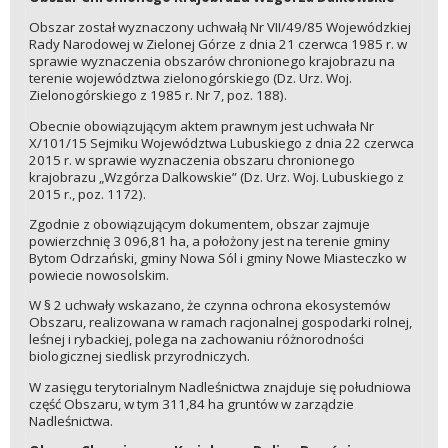
Obszar został wyznaczony uchwałą Nr VII/49/85 Wojewódzkiej
Rady Narodowej w Zielonej Górze z dnia 21 czerwca 1985 r. w
sprawie wyznaczenia obszarów chronionego krajobrazu na
terenie województwa zielonogórskiego (Dz. Urz. Woj.
Zielonogórskiego z 1985 r. Nr 7, poz. 188).
Obecnie obowiązującym aktem prawnym jest uchwała Nr
X/101/15 Sejmiku Województwa Lubuskiego z dnia 22 czerwca
2015 r. w sprawie wyznaczenia obszaru chronionego
krajobrazu „Wzgórza Dalkowskie” (Dz. Urz. Woj. Lubuskiego z
2015 r., poz. 1172).
Zgodnie z obowiązującym dokumentem, obszar zajmuje
powierzchnię 3 096,81 ha, a położony jest na terenie gminy
Bytom Odrzański, gminy Nowa Sól i gminy Nowe Miasteczko w
powiecie nowosolskim.
W § 2 uchwały wskazano, że czynna ochrona ekosystemów
Obszaru, realizowana w ramach racjonalnej gospodarki rolnej,
leśnej i rybackiej, polega na zachowaniu różnorodności
biologicznej siedlisk przyrodniczych.
W zasięgu terytorialnym Nadleśnictwa znajduje się południowa
część Obszaru, w tym 311,84 ha gruntów w zarządzie
Nadleśnictwa.