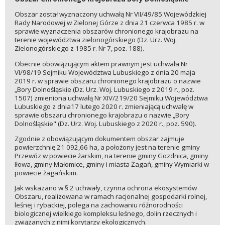
Obszar został wyznaczony uchwałą Nr VII/49/85 Wojewódzkiej
Rady Narodowej w Zielonej Górze z dnia 21 czerwca 1985 r. w
sprawie wyznaczenia obszarów chronionego krajobrazu na
terenie województwa zielonogórskiego (Dz. Urz. Woj.
Zielonogórskiego z 1985 r. Nr 7, poz. 188).
Obecnie obowiązującym aktem prawnym jest uchwała Nr
VI/98/19 Sejmiku Województwa Lubuskiego z dnia 20 maja
2019 r. w sprawie obszaru chronionego krajobrazu o nazwie
„Bory Dolnośląskie (Dz. Urz. Woj. Lubuskiego z 2019 r., poz.
1507) zmieniona uchwałą Nr XIV/219/20 Sejmiku Województwa
Lubuskiego z dnia17 lutego 2020 r. zmieniającą uchwałę w
sprawie obszaru chronionego krajobrazu o nazwie „Bory
Dolnośląskie" (Dz. Urz. Woj. Lubuskiego z 2020 r., poz. 590).
Zgodnie z obowiązującym dokumentem obszar zajmuje
powierzchnię 21 092,66 ha, a położony jest na terenie gminy
Przewóz w powiecie żarskim, na terenie gminy Gozdnica, gminy
Iłowa, gminy Małomice, gminy i miasta Żagań, gminy Wymiarki w
powiecie żagańskim.
Jak wskazano w § 2 uchwały, czynna ochrona ekosystemów
Obszaru, realizowana w ramach racjonalnej gospodarki rolnej,
leśnej i rybackiej, polega na zachowaniu różnorodności
biologicznej wielkiego kompleksu leśnego, dolin rzecznych i
związanych z nimi korytarzy ekologicznych.