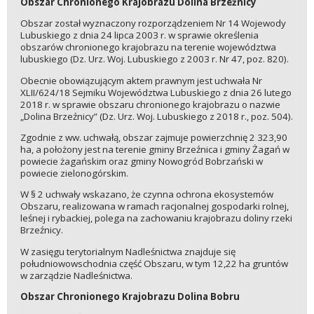
Obszar Chronionego Krajobrazu Dolina Brzeźnicy
Obszar został wyznaczony rozporządzeniem Nr 14 Wojewody
Lubuskiego z dnia 24 lipca 2003 r. w sprawie określenia
obszarów chronionego krajobrazu na terenie województwa
lubuskiego (Dz. Urz. Woj. Lubuskiego z 2003 r. Nr 47, poz. 820).
Obecnie obowiązującym aktem prawnym jest uchwała Nr
XLII/624/18 Sejmiku Województwa Lubuskiego z dnia 26 lutego
2018 r. w sprawie obszaru chronionego krajobrazu o nazwie
„Dolina Brzeźnicy” (Dz. Urz. Woj. Lubuskiego z 2018 r., poz. 504).
Zgodnie z ww. uchwałą, obszar zajmuje powierzchnię 2 323,90
ha, a położony jest na terenie gminy Brzeźnica i gminy Żagań w
powiecie żagańskim oraz gminy Nowogród Bobrzański w
powiecie zielonogórskim.
W § 2 uchwały wskazano, że czynna ochrona ekosystemów
Obszaru, realizowana w ramach racjonalnej gospodarki rolnej,
leśnej i rybackiej, polega na zachowaniu krajobrazu doliny rzeki
Brzeźnicy.
W zasięgu terytorialnym Nadleśnictwa znajduje się
południowowschodnia część Obszaru, w tym 12,22 ha gruntów
w zarządzie Nadleśnictwa.
Obszar Chronionego Krajobrazu Dolina Bobru