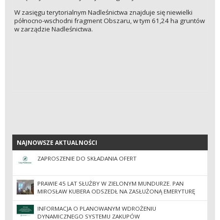
W zasięgu terytorialnym Nadleśnictwa znajduje się niewielki
północno-wschodni fragment Obszaru, w tym 61,24 ha gruntów
w zarządzie Nadleśnictwa.
NAJNOWSZE AKTUALNOŚCI
NAJNOWSZE AKTUALNOŚCI
ZAPROSZENIE DO SKŁADANIA OFERT
PRAWIE 45 LAT SŁUŻBY W ZIELONYM MUNDURZE. PAN
MIROSŁAW KUBERA ODSZEDŁ NA ZASŁUŻONĄ EMERYTURĘ
INFORMACJA O PLANOWANYM WDROŻENIU
DYNAMICZNEGO SYSTEMU ZAKUPÓW