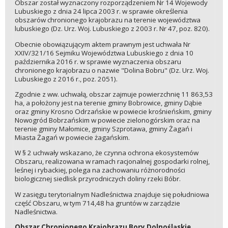
Obszar został wyznaczony rozporządzeniem Nr 14 Wojewody
Lubuskiego z dnia 24 lipca 2003 r. w sprawie określenia
obszarów chronionego krajobrazu na terenie województwa
lubuskiego (Dz. Urz. Woj. Lubuskiego z 2003 r. Nr 47, poz. 820).
Obecnie obowiązującym aktem prawnym jest uchwała Nr
XXIV/321/16 Sejmiku Województwa Lubuskiego z dnia 10
października 2016 r. w sprawie wyznaczenia obszaru
chronionego krajobrazu o nazwie "Dolina Bobru" (Dz. Urz. Woj.
Lubuskiego z 2016 r., poz. 2051).
Zgodnie z ww. uchwałą, obszar zajmuje powierzchnię 11 863,53
ha, a położony jest na terenie gminy Bobrowice, gminy Dąbie
oraz gminy Krosno Odrzańskie w powiecie krośnieńskim, gminy
Nowogród Bobrzańskim w powiecie zielonogórskim oraz na
terenie gminy Małomice, gminy Szprotawa, gminy Żagań i
Miasta Żagań w powiecie żagańskim.
W § 2 uchwały wskazano, że czynna ochrona ekosystemów
Obszaru, realizowana w ramach racjonalnej gospodarki rolnej,
leśnej i rybackiej, polega na zachowaniu różnorodności
biologicznej siedlisk przyrodniczych doliny rzeki Bóbr.
W zasięgu terytorialnym Nadleśnictwa znajduje się południowa
część Obszaru, w tym 714,48 ha gruntów w zarządzie
Nadleśnictwa.
Obszar Chronionego Krajobrazu Bory Dolnośląskie