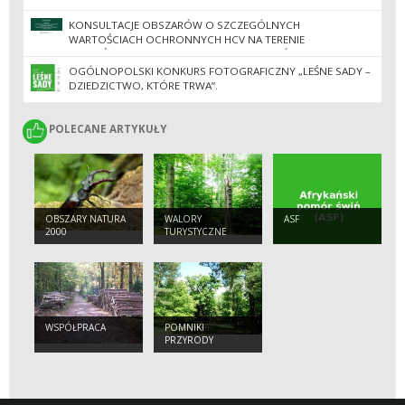
KONSULTACJE OBSZARÓW O SZCZEGÓLNYCH
WARTOŚCIACH OCHRONNYCH HCV NA TERENIE
NADLEŚNICTW REGIONALNEJ DYREKCJI LASÓW
PAŃSTWOWYCH W ZIELONEJ GÓRZE
OGÓLNOPOLSKI KONKURS FOTOGRAFICZNY „LEŚNE SADY –
DZIEDZICTWO, KTÓRE TRWA”.
POLECANE ARTYKUŁY
POLECANE ARTYKUŁY
OBSZARY NATURA
WALORY
ASF
2000
TURYSTYCZNE
WSPÓŁPRACA
POMNIKI
PRZYRODY