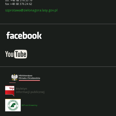
tel. +48 68 376 33 79
fax +48 68 376 24 62
szprotawa@zielonagora.lasy.gov.pl
BIP archiwalny