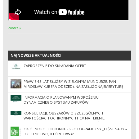
Zobacz »
NAJNOWSZE AKTUALNOŚCI
NAJNOWSZE AKTUALNOŚCI
ZAPROSZENIE DO SKŁADANIA OFERT
PRAWIE 45 LAT SŁUŻBY W ZIELONYM MUNDURZE. PAN
MIROSŁAW KUBERA ODSZEDŁ NA ZASŁUŻONĄ EMERYTURĘ
INFORMACJA O PLANOWANYM WDROŻENIU
DYNAMICZNEGO SYSTEMU ZAKUPÓW
KONSULTACJE OBSZARÓW O SZCZEGÓLNYCH
WARTOŚCIACH OCHRONNYCH HCV NA TERENIE
NADLEŚNICTW REGIONALNEJ DYREKCJI LASÓW
PAŃSTWOWYCH W ZIELONEJ GÓRZE
OGÓLNOPOLSKI KONKURS FOTOGRAFICZNY „LEŚNE SADY –
DZIEDZICTWO, KTÓRE TRWA”.