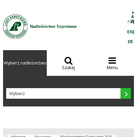
Przejdź do treści
A
A
A
PL
Nadleśnictwo Szprotawa
EN
DE


Wybierz nadleśnictwo
Szukaj
Menu

Informacje
Aktualności
Międzynarodowy Dzień Lasów 2025