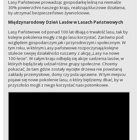
Lasy Państwowe prowadząc gospodarkę leśną na niemalże
30% powierzchni naszego kraju, realizują kluczowe działania,
by utrzymać bezpieczeństwo żywnościowe.
Międzynarodowy Dzień Lasów w Lasach Państwowych
Lasy Państwowe od ponad 100 lat dbają o trwałość lasu, tak by
kolejne pokolenia mogły z tego lasu korzystać. Zarówno pod
względem gospodarczym jak i przyrodniczym i społecznym. W
tym roku, w którym Lasy państwowe rozpoczynają kolejne
stulecie swojej działalności ruszamy z akcją „Lasy na nowe
100-lecie”. W całym kraju odbędą się akcje sadzenia lasów, w
których będą brały udział różne grupy społeczne. Chcemy
pokazać, że tam gdzie zostały wycięte drzewa nie powstaną
zakłady przemysłowe, domy czy pola uprawne. W tym miejscu
pojawi się nowe pokolenie lasu, o który będziemy dbać, by w
przyszłości mogli z niego korzystać nasi potomkowie.