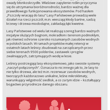
owady błonkoskrzydłe. Właściwe zapylenie roślin przyczynia
się do utrzymania bioróżnorodności, bardzo ważnej dla
prawidłowego funkcjonowania ekosystemów. Pod hasłem
„Pszczoły wracają do lasu” Lasy Państwowe prowadzą wiele
działań na rzecz pszczół, m.in. wieszają kłody bartne, sadzą
krzewy i drzewa miododajne, zakładają łąki kwietne.
Lasy Państwowe od wielu lat realizują szereg bardzo ważnych
inicjatyw służących bagnom, mokradłom i terenom podmokłym,
jak również ochronie szeroko rozumianych zasobów wodnych
w polskich lasach. W ramach projektów małej retencji w
ostatnich latach leśnicy zbudowali na zarządzanych przez
siebie terenach 9500 polderów, zastawek i progów
zwalniających, zatrzymujących wodę w lesie.
Leśnicy postrzegają lasy ekosystemowo, jako swoiste systemy
„naczyń połączonych”. Oznacza to nic innego jak to, że lasy to
nie tylko drzewa, ale też m.in. rezerwuar zasobów wodnych,
tworzących każdorazowo unikalne, leśne mikroklimaty,
warunkujący wilgotność siedlisk, a co za tym idzie – kształtujący
bogactwo przyrodnicze danego obszaru.