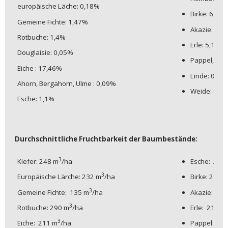
europäische Läche: 0,18%
Birke: 6,45
Gemeine Fichte: 1,47%
Akazie: 0,0
Rotbuche: 1,4%
Erle: 5,16%
Douglaisie: 0,05%
Pappel, Esp
Eiche : 17,46%
Linde: 0,3%
Ahorn, Bergahorn, Ulme : 0,09%
Weide: 0,0
Esche: 1,1%
Durchschnittliche Fruchtbarkeit der Baumbestände:
3
Kiefer: 248 m
/ha
Esche: 250
3
Europäische Lärche: 232 m
/ha
Birke: 211 
3
Gemeine Fichte: 135 m
/ha
Akazie: 188
3
Rotbuche: 290 m
/ha
Erle: 210 m
3
Eiche: 211 m
/ha
Pappel: 25