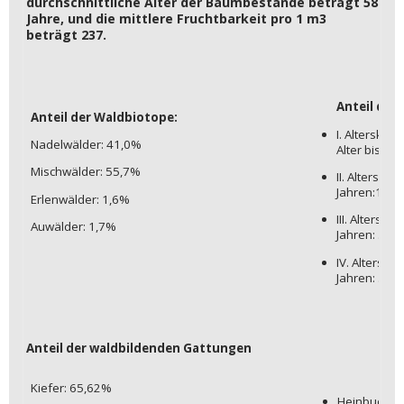
durchschnittliche Alter der Baumbestände beträgt 58
Jahre, und die mittlere Fruchtbarkeit pro 1 m3
beträgt 237.
Anteil der
Anteil der Waldbiotope:
I. Alterskla
Nadelwälder: 41,0%
Alter bis 20
Mischwälder: 55,7%
II. Alterskl
Jahren:12,9
Erlenwälder: 1,6%
III. Altersk
Auwälder: 1,7%
Jahren: 31,
IV. Alterskl
Jahren: 39,
Anteil der waldbildenden Gattungen
Kiefer: 65,62%
Heinbuche: