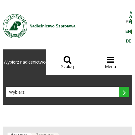
Przejdź do treści
A
A
A
PL
Nadleśnictwo Szprotawa
EN
DE


Wybierz nadleśnictwo
Szukaj
Menu

Nasza praca
Zasoby leśne