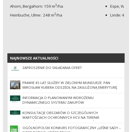
3
Ahorn, Bergahorn: 159 m
/ha
Espe, Weid
3
Heinbuche, Ulme: 248 m
/ha
Linde: 414 
NAJNOWSZE AKTUALNOŚCI
NAJNOWSZE AKTUALNOŚCI
ZAPROSZENIE DO SKŁADANIA OFERT
PRAWIE 45 LAT SŁUŻBY W ZIELONYM MUNDURZE. PAN
MIROSŁAW KUBERA ODSZEDŁ NA ZASŁUŻONĄ EMERYTURĘ
INFORMACJA O PLANOWANYM WDROŻENIU
DYNAMICZNEGO SYSTEMU ZAKUPÓW
KONSULTACJE OBSZARÓW O SZCZEGÓLNYCH
WARTOŚCIACH OCHRONNYCH HCV NA TERENIE
NADLEŚNICTW REGIONALNEJ DYREKCJI LASÓW
PAŃSTWOWYCH W ZIELONEJ GÓRZE
OGÓLNOPOLSKI KONKURS FOTOGRAFICZNY „LEŚNE SADY –