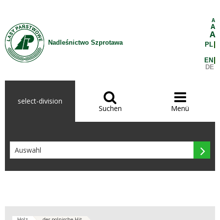
Zum Inhalt wechseln
A
A
A
Nadleśnictwo Szprotawa
PL
EN
DE


select-division
Suchen
Menü

Holz
der polnische Hit