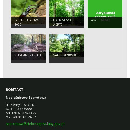
GEBIETE NATURA
TOURISTISCHE
ASF
2000
WERTE
ZUSAMMENARBEIT
NATURDENKMÄLER
KONTAKT:
Nadleśnictwo Szprotawa
ul. Henrykowska 1A
67-300 Szprotawa
tel. +48 68 376 33 79
fax +48 68 376 24 62
szprotawa@zielonagora.lasy.gov.pl