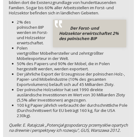
bilden dort die Existenzgrundlage von hunderttausenden
Familien. Sogar bis 60% aller Arbeitsstellen im Forst- und
Holzsektor befinden sich in ländlichen Gebieten.
2% des
polnischen BIP
Der Forst- und
werden im Forst-
Holzsektor erwirtschaftet 2%
und Holzsektor
des polnischen BIP
erwirtschaftet.
Polen
viertgrößter Möbelhersteller und zehntgrößter
Möbelexporteur in der Welt.
50% des Papiers und 90% der Möbel, die in Polen
hergestellt werden, werden exportiert.
Der jährliche Export der Erzeugnisse der polnischen Holz-,
Papier- und Möbelindustrie (10% des gesamten
Exportvolumens) beläuft sich auf 45 Milliarden Zloty.
Der polnische Holzsektor hat seit 1990 direkte
ausländische Investitionen im Wert von 30 Milliarden Zloty
(5,5% aller Investitionen) angezogen.
100 kg Papier jährlich verbraucht der durchschnittliche Pole
(Durchschnittswert für EU beträgt 160 kg, für die USA
230kg).
Quelle: E. Ratajczak „Potencjał gospodarczy przemysłów opartych
na drewnie i perspektywy ich rozwoju", GUS, Warszawa 2012.