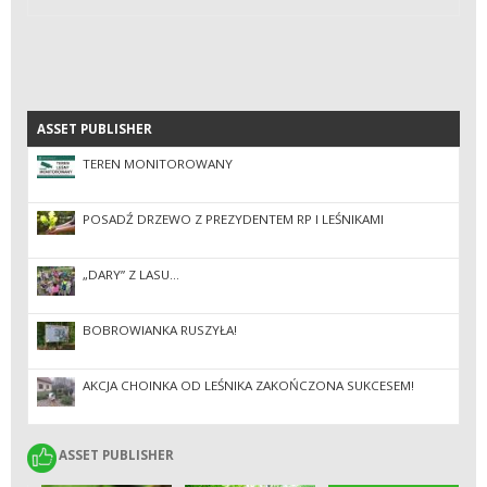
ASSET PUBLISHER
ASSET PUBLISHER
TEREN MONITOROWANY
POSADŹ DRZEWO Z PREZYDENTEM RP I LEŚNIKAMI
„DARY” Z LASU…
BOBROWIANKA RUSZYŁA!
AKCJA CHOINKA OD LEŚNIKA ZAKOŃCZONA SUKCESEM!
ASSET PUBLISHER
ASSET PUBLISHER