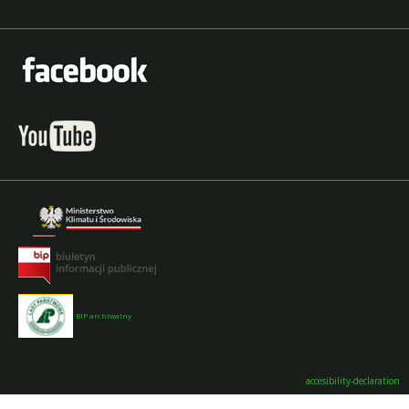
BIP archiwalny
accesibility-declaration