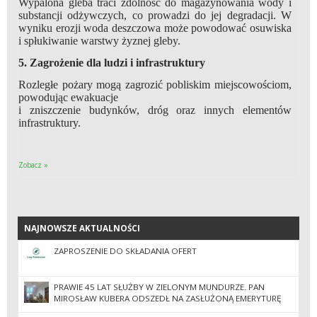
Wypalona gleba traci zdolność do magazynowania wody i
substancji odżywczych, co prowadzi do jej degradacji. W
wyniku erozji woda deszczowa może powodować osuwiska
i spłukiwanie warstwy żyznej gleby.
5. Zagrożenie dla ludzi i infrastruktury
Rozległe pożary mogą zagrozić pobliskim miejscowościom,
powodując ewakuacje
i zniszczenie budynków, dróg oraz innych elementów
infrastruktury.
Zobacz »
NAJNOWSZE AKTUALNOŚCI
NAJNOWSZE AKTUALNOŚCI
ZAPROSZENIE DO SKŁADANIA OFERT
PRAWIE 45 LAT SŁUŻBY W ZIELONYM MUNDURZE. PAN
MIROSŁAW KUBERA ODSZEDŁ NA ZASŁUŻONĄ EMERYTURĘ