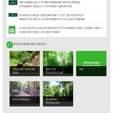
INFORMACJA O PLANOWANYM WDROŻENIU
DYNAMICZNEGO SYSTEMU ZAKUPÓW
KONSULTACJE OBSZARÓW O SZCZEGÓLNYCH
WARTOŚCIACH OCHRONNYCH HCV NA TERENIE
NADLEŚNICTW REGIONALNEJ DYREKCJI LASÓW
PAŃSTWOWYCH W ZIELONEJ GÓRZE
OGÓLNOPOLSKI KONKURS FOTOGRAFICZNY „LEŚNE SADY –
DZIEDZICTWO, KTÓRE TRWA”.
POLECANE ARTYKUŁY
POLECANE ARTYKUŁY
OBSZARY NATURA
WALORY
ASF
2000
TURYSTYCZNE
WSPÓŁPRACA
POMNIKI
PRZYRODY