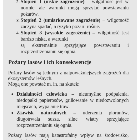
Stopień 1 (niskie zagrożenie)
– wilgotność jest w
normie, ale warunki mogą sprzyjać powstawaniu
pożarów.
Stopień 2 (umiarkowane zagrożenie)
– wilgotność
zaczyna spadać, a ryzyko pożaru rośnie.
Stopień 3 (wysokie zagrożenie)
– wilgotność jest
bardzo niska, a warunki
są ekstremalnie sprzyjające powstawaniu i
rozprzestrzenianiu się ognia.
Pożary lasów i ich konsekwencje
Pożary lasów są jednym z najpoważniejszych zagrożeń dla
ekosystemów leśnych.
Mogą one powstać m. in. na skutek:
Działalności człowieka
– nieumyślne podpalenia,
niedopałki papierosów, grillowanie w niedozwolonych
miejscach, wypalanie traw.
Zjawisk naturalnych
– uderzenia piorunów,
długotrwała susza, silne wiatry sprzyjające
rozprzestrzenianiu się ognia.
Pożary lasów mają katastrofalny wpływ na środowisko,