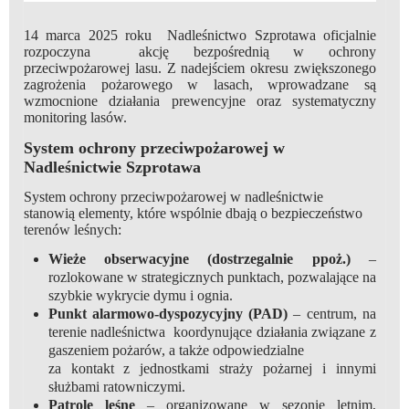
14 marca 2025 roku Nadleśnictwo Szprotawa oficjalnie
rozpoczyna akcję bezpośrednią w ochrony
przeciwpożarowej lasu. Z nadejściem okresu zwiększonego
zagrożenia pożarowego w lasach, wprowadzane są
wzmocnione działania prewencyjne oraz systematyczny
monitoring lasów.
System ochrony przeciwpożarowej w
Nadleśnictwie Szprotawa
System ochrony przeciwpożarowej w nadleśnictwie
stanowią elementy, które wspólnie dbają o bezpieczeństwo
terenów leśnych:
Wieże obserwacyjne (dostrzegalnie ppoż.)
–
rozlokowane w strategicznych punktach, pozwalające na
szybkie wykrycie dymu i ognia.
Punkt alarmowo-dyspozycyjny (PAD)
– centrum, na
terenie nadleśnictwa koordynujące działania związane z
gaszeniem pożarów, a także odpowiedzialne
za kontakt z jednostkami straży pożarnej i innymi
służbami ratowniczymi.
Patrole leśne
– organizowane w sezonie letnim,