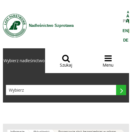
Przejdź do treści
A
A
A
PL
Nadleśnictwo Szprotawa
EN
DE


Wybierz nadleśnictwo
Szukaj
Menu

Informacje
Aktualności
Rozpoczęcie akcji bezpośredniej w ochron...