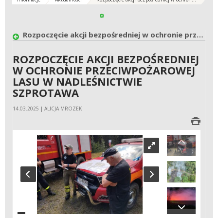
Rozpoczęcie akcji bezpośredniej w ochronie przeciwpożarowej lasu w Nadleśnictwie Szprotawa
ROZPOCZĘCIE AKCJI BEZPOŚREDNIEJ
W OCHRONIE PRZECIWPOŻAROWEJ
LASU W NADLEŚNICTWIE
SZPROTAWA
14.03.2025 | ALICJA MROZEK