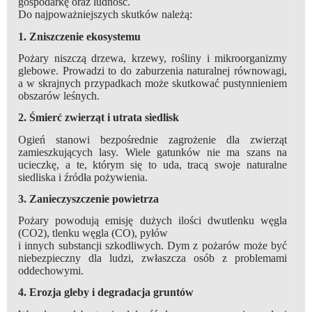
gospodarkę oraz ludność.
Do najpoważniejszych skutków należą:
1. Zniszczenie ekosystemu
Pożary niszczą drzewa, krzewy, rośliny i mikroorganizmy
glebowe. Prowadzi to do zaburzenia naturalnej równowagi,
a w skrajnych przypadkach może skutkować pustynnieniem
obszarów leśnych.
2. Śmierć zwierząt i utrata siedlisk
Ogień stanowi bezpośrednie zagrożenie dla zwierząt
zamieszkujących lasy. Wiele gatunków nie ma szans na
ucieczkę, a te, którym się to uda, tracą swoje naturalne
siedliska i źródła pożywienia.
3. Zanieczyszczenie powietrza
Pożary powodują emisję dużych ilości dwutlenku węgla
(CO2), tlenku węgla (CO), pyłów
i innych substancji szkodliwych. Dym z pożarów może być
niebezpieczny dla ludzi, zwłaszcza osób z problemami
oddechowymi.
4. Erozja gleby i degradacja gruntów